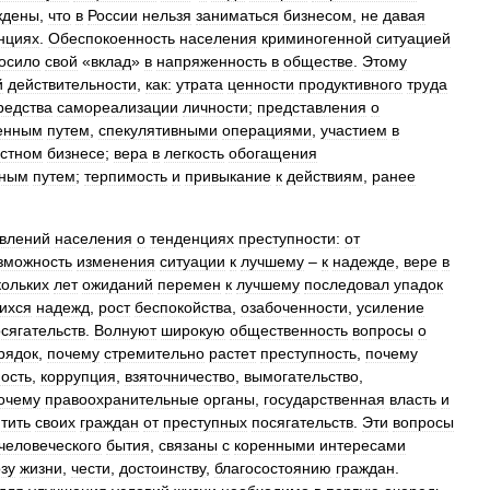
ждены
,
что
в
России
нельзя
заниматься
бизнесом
,
не
давая
нциях
.
Обеспокоенность
населения
криминогенной
ситуацией
осило
свой
«
вклад
»
в
напряженность
в
обществе
.
Этому
й
действительности
,
как:
утрата
ценности
продуктивного
труда
редства
самореализации
личности
;
представления
о
енным
путем
,
спекулятивными
операциями
,
участием
в
стном
бизнесе
;
вера
в
легкость
обогащения
ьным
путем
;
терпимость
и
привыкание
к
действиям
,
ранее
влений
населения
о
тенденциях
преступности:
от
зможность
изменения
ситуации
к
лучшему
–
к
надежде
,
вере
в
кольких
лет
ожиданий
перемен
к
лучшему
последовал
упадок
ихся
надежд
,
рост
беспокойства
,
озабоченности
,
усиление
сягательств
.
Волнуют
широкую
общественность
вопросы
о
рядок
,
почему
стремительно
растет
преступность
,
почему
ость
,
коррупция
,
взяточничество
,
вымогательство
,
очему
правоохранительные
органы
,
государственная
власть
и
тить
своих
граждан
от
преступных
посягательств
.
Эти
вопросы
человеческого
бытия
,
связаны
с
коренными
интересами
озу
жизни
,
чести
,
достоинству
,
благосостоянию
граждан
.