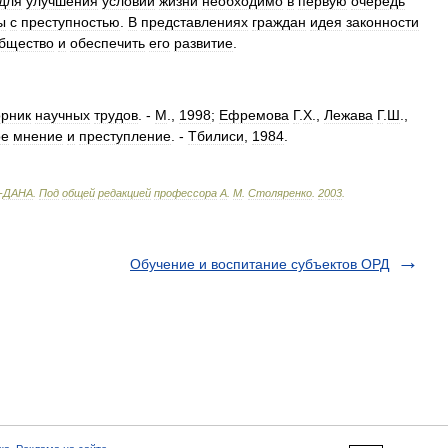
для
улучшения
условий
жизни
необходимо
в
первую
очередь
ы
с
преступностью
.
В
представлениях
граждан
идея
законности
бщество
и
обеспечить
его
развитие
.
рник
научных
трудов
. -
М
.,
1998
;
Ефремова
Г
.
Х
.,
Лежава
Г
.
Ш
.,
ое
мнение
и
преступление
. -
Тбилиси
,
1984
.
-
ДАНА
.
Под
общей
редакцией
профессора
А
.
М
.
Столяренко
.
2003
.
Обучение и воспитание субъектов ОРД