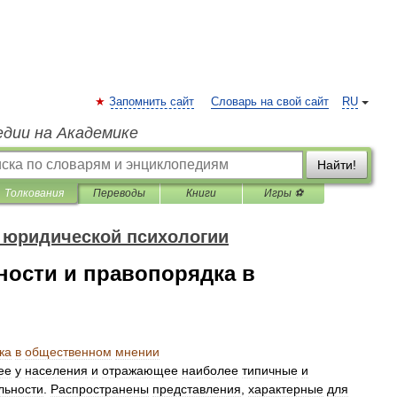
Запомнить сайт
Словарь на свой сайт
RU
едии на Академике
Найти!
Толкования
Переводы
Книги
Игры ⚽
 юридической психологии
ности и правопорядка в
ка
в
общественном
мнении
ее
у
населения
и
отражающее
наиболее
типичные
и
льности
.
Распространены
представления
,
характерные
для