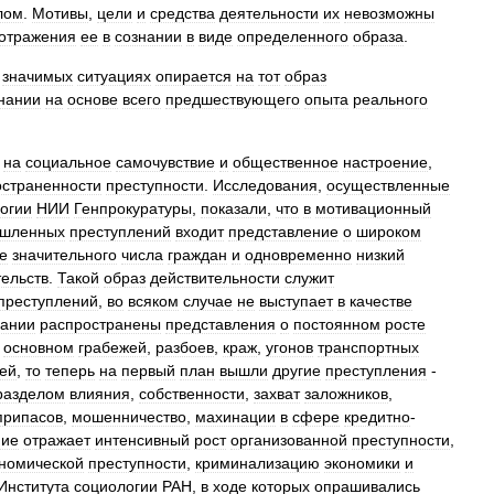
лом
.
Мотивы
,
цели
и
средства
деятельности
их
невозможны
отражения
ее
в
сознании
в
виде
определенного
образа
.
значимых
ситуациях
опирается
на
тот
образ
нании
на
основе
всего
предшествующего
опыта
реального
на
социальное
самочувствие
и
общественное
настроение
,
остраненности
преступности
.
Исследования
,
осуществленные
огии
НИИ
Генпрокуратуры
,
показали
,
что
в
мотивационный
шленных
преступлений
входит
представление
о
широком
е
значительного
числа
граждан
и
одновременно
низкий
тельств
.
Такой
образ
действительности
служит
преступлений
,
во
всяком
случае
не
выступает
в
качестве
нании
распространены
представления
о
постоянном
росте
основном
грабежей
,
разбоев
,
краж
,
угонов
транспортных
ей
,
то
теперь
на
первый
план
вышли
другие
преступления
-
разделом
влияния
,
собственности
,
захват
заложников
,
припасов
,
мошенничество
,
махинации
в
сфере
кредитно
-
ние
отражает
интенсивный
рост
организованной
преступности
,
номической
преступности
,
криминализацию
экономики
и
Института
социологии
РАН
,
в
ходе
которых
опрашивались