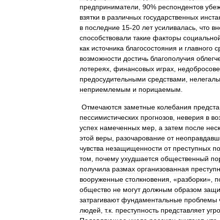
предприниматели
,
90
%
респондентов
убе
взятки
в
различных
государственных
инста
в
последние
15
-
20
лет
усиливалась
,
что
вн
способствовали
такие
факторы
социально
как
источника
благосостояния
и
главного
с
возможности
достичь
благополучия
облегч
лотереях
,
финансовых
играх
,
недобросове
предосудительными
средствами
,
нелегал
неприемлемым
и
порицаемым
.
Отмечаются
заметные
колебания
предста
пессимистических
прогнозов
,
неверия
в
во
успех
намеченных
мер
,
а
затем
после
нес
этой
веры
,
разочарование
от
неоправдавш
чувства
незащищенности
от
преступных
по
том
,
почему
ухудшается
общественный
по
получила
размах
организованная
преступн
вооруженные
столкновения
, «
разборки
»,
п
общество
не
могут
должным
образом
защи
затрагивают
фундаментальные
проблемы
людей
,
т
.
к
.
преступность
представляет
угр