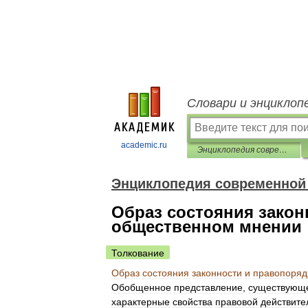
Словари и энциклоп
academic.ru
Энциклопедия современной юридической психологии
Энциклопедия современной
Образ состояния закон
общественном мнении
Толкование
Образ
состояния
законности
и
правопоряд
Обобщенное
представление
,
существующ
характерные
свойства
правовой
действите