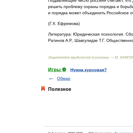
Подавляющее
число
россиян
считают
,
что
решить
проблему
охраны
порядка
и
борьб
и
порядка
может
объединить
Российское
о
(
Г
.
Х
.
Ефремова
)
Литература:
Юридическая
психология
.
Сбо
Ратинов
А
.
Р
.,
Шавгулидзе
Т
.
Г
.
Общественн
Энциклопедия
юридической
психологии
. —
М
.
:
ЮНИТИ
Игры ⚽
Нужна курсовая?
Обман
Полезное