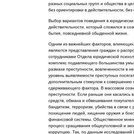
разных
социальных
групп
и
общества
в
це
без
ориентировки
в
действительности
,
без
Выбор
вариантов
поведения
в
юридически
действительности
,
который
сложился
в
соз
бытия
,
повседневной
обыденной
жизни
.
Одним
из
важнейших
факторов
,
влияющих
являются
представления
граждан
о
распр
сотрудниками
Отдела
юридической
психол
комплекс
подавляющего
большинства
умы
размахе
преступности
,
вовлеченности
в
не
уровень
выявляемости
преступных
посяга
дополнительным
стимулом
к
совершению
сдерживающего
фактора
.
В
массовом
соз
преступности
.
Если
раньше
они
касались
в
средств
,
обмана
и
обвешивания
покупател
бандитизм
,
терроризм
,
убийства
в
связи
с
похищение
людей
,
хищение
оружия
и
бое
финансовой
системы
.
Общественное
мне
процесс
сращивания
общеуголовной
и
эко
коррупцию
.
Так
,
по
данным
исследований